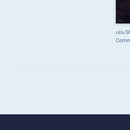
เล่น 
Comm