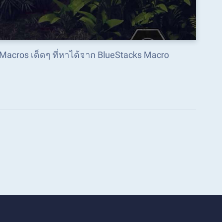
 Macros เด็ดๆ ที่หาได้จาก BlueStacks Macro