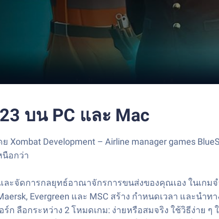
2023 บน PC และ Mac
โดย Xombat Development – Airline manager games BlueSt
หนือกว่า
งและจัดการกลยุทธ์อาณาจักรการขนส่งของคุณเอง ในเกมจำลอ
น Maersk, Evergreen และ MSC สร้าง กำหนดเวลา และนำทางเ
วยอร์ก ลือกระหว่าง 2 โหมดเกม: ง่ายหรือสมจริง ใช้วิธีง่