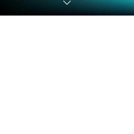
Chơi Shipping Manager - 2023 trên PC
hoặc Mac
Shipping Manager – 2023 là game mô phỏng quản
lý kinh doanh do Xombat Development – Airline
manager games phát hành. BlueStacks là nền tảng
số 1 giúp bạn sử dụng ứng dụng Android này trên PC
hay Mac và có được trải nghiệm tuyệt vời nhất.
Shipping Manager – 2023 có sức hút không thể chối
từ, là sản phẩm game mới sau các game được yêu
thích của Xombat Development – Airline manager
games như Airline Manager 2 – 2017, Airline