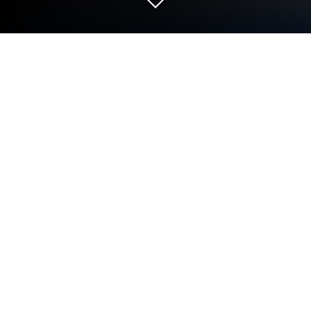
Gioca a Parole intrecciate su PC o
Mac
Parole intrecciate è un gioco casual di ricerca di
parole realistico sviluppato da Blackout Lab.
L’emulatore di app Bluestacks è la migliore
piattaforma per giocare a questo gioco Android sul
tuo PC o Mac per un’esperienza di gioco davvero
coinvolgente.
Un gioco che se pur vecchio non tramonterà mai è
proprio questo, le Parole intrecciate!