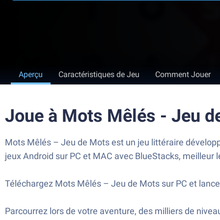
Aperçu
Caractéristiques de Jeu
Comment Jouer
Joue à Mots Mêlés - Jeu d
Mots Mêlés – Jeu de Mots est un jeu littéraire dévelop
jeux Android sur PC et MAC avec BlueStacks, meilleur le
Téléchargez Mots Mêlés – Jeu de Mots sur PC et lancez
Parcourrez lors de votre aventure, des milliers de nive