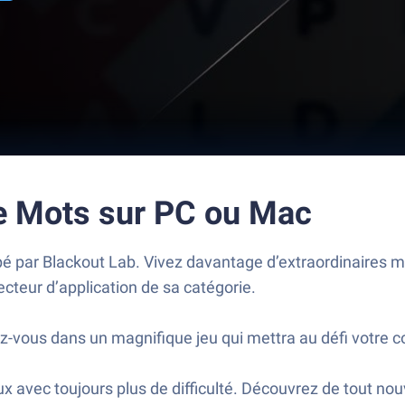
e Mots sur PC ou Mac
pé par Blackout Lab. Vivez davantage d’extraordinaires 
cteur d’application de sa catégorie.
-vous dans un magnifique jeu qui mettra au défi votre c
aux avec toujours plus de difficulté. Découvrez de tout n