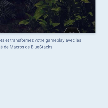
ots et transformez votre gameplay avec les
é de Macros de BlueStacks