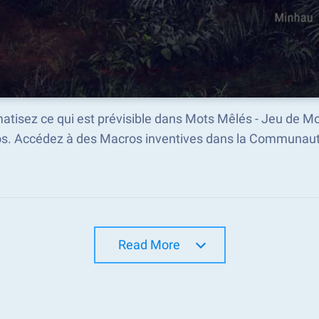
atisez ce qui est prévisible dans Mots Mêlés - Jeu de M
s. Accédez à des Macros inventives dans la Communaut
Read More