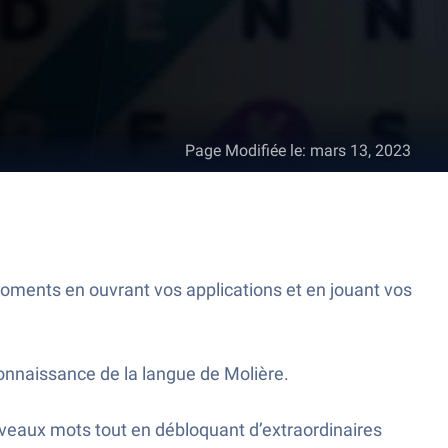
Page Modifiée le
:
mars 13, 2023
moments en ouvrant vos applications et en jouant vos
onnaissance de la langue de Molière.
ouveaux mots tout en débloquant d’extraordinaires