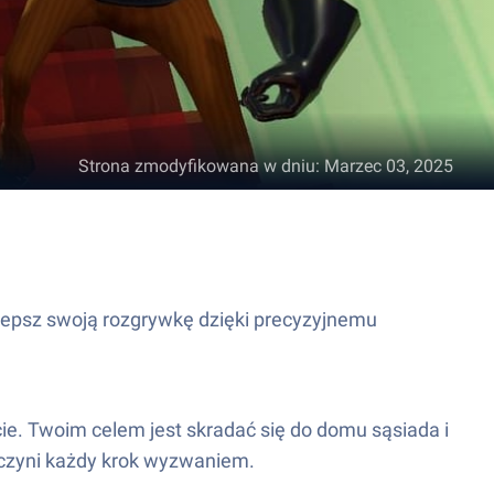
Strona zmodyfikowana w dniu
:
Marzec 03, 2025
Ulepsz swoją rozgrywkę dzięki precyzyjnemu
.
cie. Twoim celem jest skradać się do domu sąsiada i
o czyni każdy krok wyzwaniem.