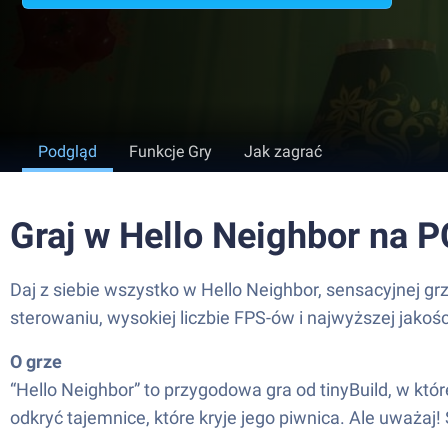
Podgląd
Funkcje Gry
Jak zagrać
Graj w Hello Neighbor na 
Daj z siebie wszystko w Hello Neighbor, sensacyjnej g
sterowaniu, wysokiej liczbie FPS-ów i najwyższej jako
O grze
“Hello Neighbor” to przygodowa gra od tinyBuild, w któ
odkryć tajemnice, które kryje jego piwnica. Ale uważaj