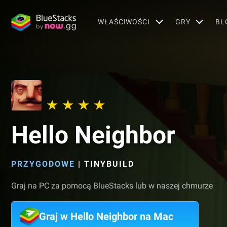
WŁAŚCIWOŚCI
GRY
BL
Hello Neighbor
PRZYGODOWE
|
TINYBUILD
Graj na PC za pomocą BlueStacks lub w naszej chmurze
Graj w Hello Neighbor na Mac