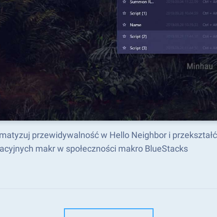
matyzuj przewidywalność w Hello Neighbor i przekształ
acyjnych makr w społeczności makro BlueStacks