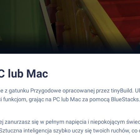
PC lub Mac
rze z gatunku Przygodowe opracowanej przez tinyBuild. 
ści funkcjom, grając na PC lub Mac za pomocą BlueStacks
rej zanurzasz się w pełnym napięcia i niepokojącym świe
! Sztuczna inteligencja szybko uczy się twoich ruchów, c