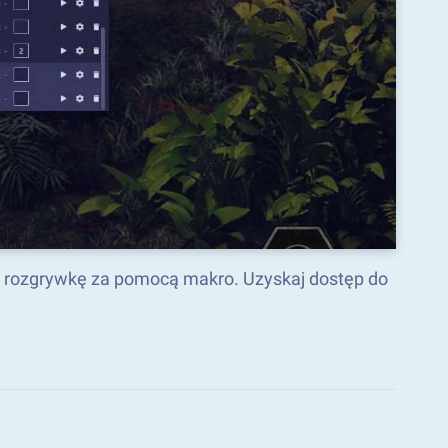
ć rozgrywkę za pomocą makro. Uzyskaj dostęp do