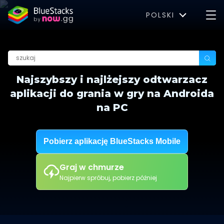
POLSKI
Najszybszy i najlżejszy odtwarzacz
aplikacji do grania w gry na Androida
na PC
Pobierz aplikację BlueStacks Mobile
Graj w chmurze
Najpierw spróbuj, pobierz później