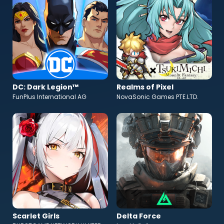
DC: Dark Legion™
Realms of Pixel
FunPlus International AG
NovaSonic Games PTE.LTD.
Scarlet Girls
Delta Force