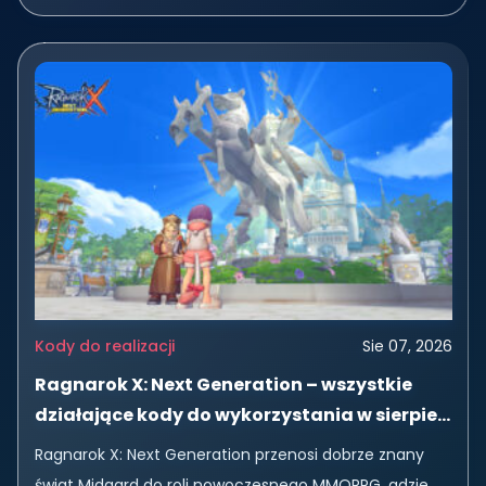
sprzętowych — od zaawansowanych setupów z
kartami Nvidia po codzienne laptopy z procesorami...
Kody do realizacji
Sie 07, 2026
Ragnarok X: Next Generation – wszystkie
działające kody do wykorzystania w sierpień
2026 r.
Ragnarok X: Next Generation przenosi dobrze znany
świat Midgard do roli nowoczesnego MMORPG, gdzie