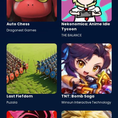
Auto Chess
Nekonomica: Anime Idle
Tycoon
Dragonest Games
THE BALANCE
Last Fiefdom
TNT: Bomb Saga
Puzala
Winsun Interactive Technology