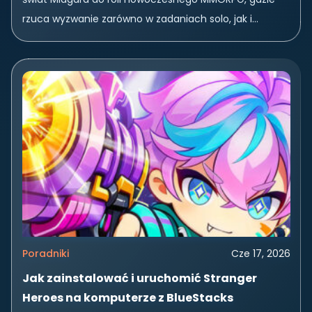
rzuca wyzwanie zarówno w zadaniach solo, jak i
przerażających lochach. Odkryj świat pełen tajemnic –
ciesz...
Poradniki
Cze 17, 2026
Jak zainstalować i uruchomić Stranger
Heroes na komputerze z BlueStacks