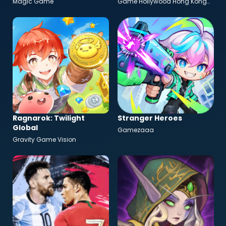
Magic Game
Game Hollywood Hong Kong
Limited
Ragnarok: Twilight
Stranger Heroes
Global
Gamezaaa
Gravity Game Vision