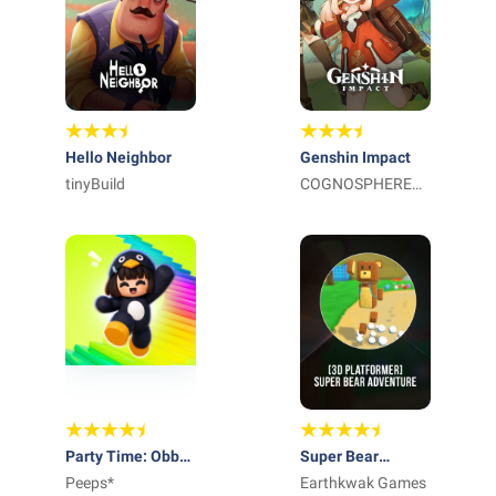
Hello Neighbor
Genshin Impact
tinyBuild
COGNOSPHERE
PTE. LTD.
Party Time: Obby
Super Bear
Games
Peeps*
Adventure
Earthkwak Games