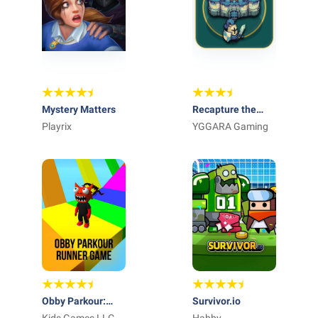
Mystery Matters
Recapture the
Playrix
Castle
YGGARA Gaming
Obby Parkour:
Survivor.io