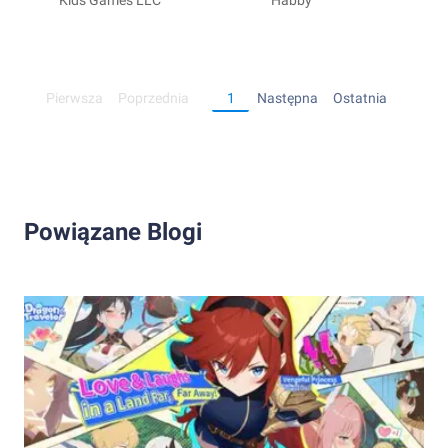
Runner Game
Kids Games LLC
Habby
Pierwsza
Poprzednia
1
Następna
Ostatnia
Powiązane Blogi