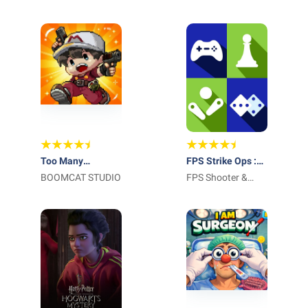
Too Many
FPS Strike Ops :
Zombies
BOOMCAT STUDIO
Modern Arena
FPS Shooter &
Action Game