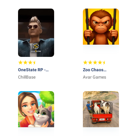
PTE. LTD.
Private Limited
OneState RP -
Zoo Chaos
Role Play Life
ChillBase
Monkey Prank
Avar Games
Game 3D