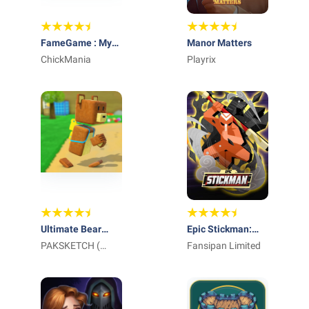
FameGame : My
Manor Matters
Influencer Life
ChickMania
Playrix
Ultimate Bear
Epic Stickman:
Adventure Super
PAKSKETCH (
Idle RPG War
Fansipan Limited
SMC-PRIVATE )
LIMITED