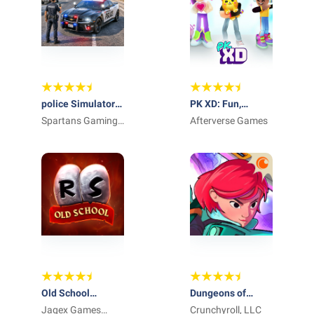
police Simulator:
PK XD: Fun,
police car
Spartans Gaming
friends & games
Afterverse Games
Zone
Old School
Dungeons of
RuneScape
Jagex Games
Hinterberg
Crunchyroll, LLC