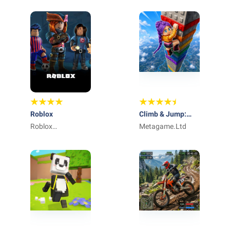
Roblox
Climb & Jump:
Roblox
Obby 3D Tower
Metagame.Ltd
Corporation