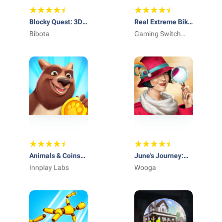
Blocky Quest: 3D
Real Extreme Bike
Platformer
Bibota
Racing Game
Gaming Switch
LLC
Animals & Coins
June's Journey:
Adventure Game
Innplay Labs
Hidden Objects
Wooga