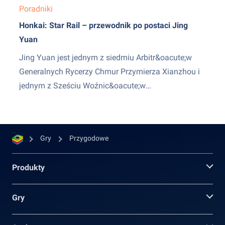
Poradniki
Honkai: Star Rail – przewodnik po postaci Jing
Yuan
Jing Yuan jest jednym z siedmiu Arbitr&oacute;w
Generalnych Rycerzy Chmur Przymierza Xianzhou i
jednym z Sześciu Woźnic&oacute;w
Rydwan&oacute;w Xianzhou Luofu. Jego pozycja w
Honkai: Star Rail&nbsp;to pierwsza postać po
premierze! Gracze mogą pobrać i zainstalować
Gry
Przygodowe
Honkai: Star Rail jako darmową grę zar&oacute;wno
w Google Play Store, jak i iOS App...
Produkty
Gry