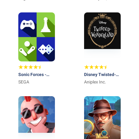
Studio
Sonic Forces -
Disney Twisted-
Biegowe bitwy
SEGA
Wonderland
Aniplex Inc.