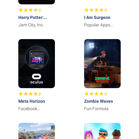
Harry Potter:
I Am Surgeon
Hogwarts Mystery
Jam City, Inc.
Popular Apps
Studio - Tool Apps
Meta Horizon
Zombie Waves
Facebook
Fun Formula
Technologies, LLC