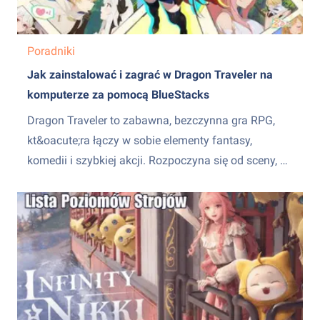
Poradniki
Jak zainstalować i zagrać w Dragon Traveler na
komputerze za pomocą BlueStacks
Dragon Traveler to zabawna, bezczynna gra RPG,
kt&oacute;ra łączy w sobie elementy fantasy,
komedii i szybkiej akcji. Rozpoczyna się od sceny, w
kt&oacute;rej dzika księżniczka włamuje się do
jaskini smoka, by odkryć, że
&bdquo;przerażający&rdquo; smok jest leniwy i
spłukany. Od tego momentu fabuła zamienia się w
kr&oacute;tkie epizody pełne żart&oacute;w,...