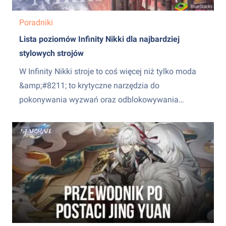
Poradniki
Lista poziomów Infinity Nikki dla najbardziej
stylowych strojów
W Infinity Nikki stroje to coś więcej niż tylko moda
&amp;#8211; to krytyczne narzędzia do
pokonywania wyzwań oraz odblokowywania
tajemnic gry. Dzięki systemowi punktacji,
kt&oacute;ry ocenia elegancję, luz, ciepło i inne
cechy, wyb&oacute;r odpowiedniego stroju może
zadecydować o Twoim postępie lub jego braku. Ta
lista poziom&oacute;w zapewnia dogłębny przegląd
najlepszych...