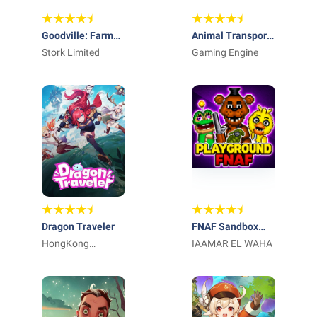
Goodville: Farm
Animal Transport
Game Adventure
Stork Limited
Farm Games 3d
Gaming Engine
Dragon Traveler
FNAF Sandbox
HongKong
Playground Game
IAAMAR EL WAHA
GameTree Limited