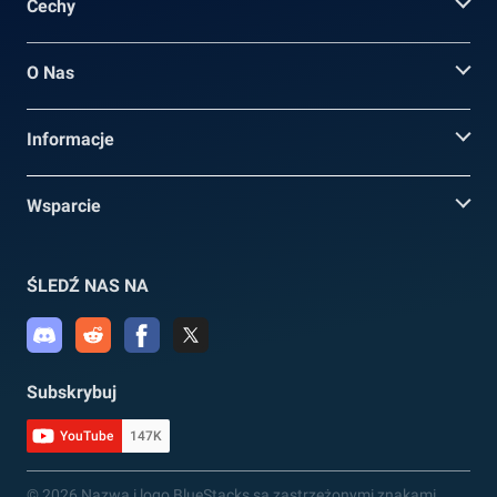
Cechy
O Nas
Informacje
Wsparcie
ŚLEDŹ NAS NA
Subskrybuj
YouTube
147K
© 2026 Nazwa i logo BlueStacks są zastrzeżonymi znakami