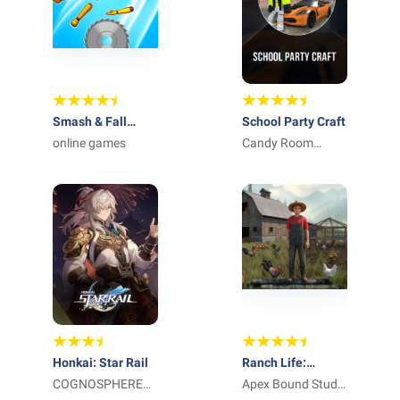
Smash & Fall
School Party Craft
Ragdoll:Kick Doll
online games
Candy Room
Games & RabbitCo
Honkai: Star Rail
Ranch Life:
COGNOSPHERE
Animal Farm Sim
Apex Bound Studio