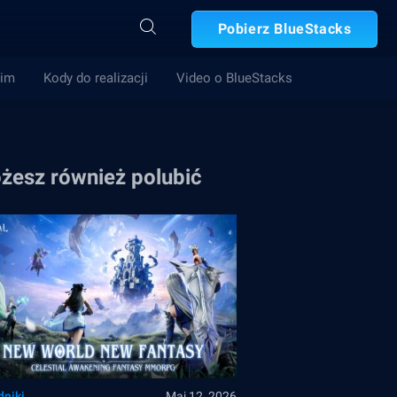
Pobierz BlueStacks
Gim
Kody do realizacji
Video o BlueStacks
żesz również polubić
dniki
Maj 12, 2026