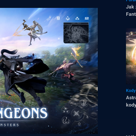
Jak 
Fant
Kody 
Astr
kody