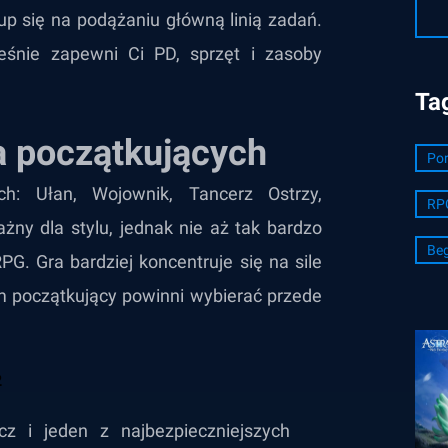
 się na podążaniu główną linią zadań.
eśnie zapewni Ci PD, sprzęt i zasoby
Ta
a początkujących
Por
h: Ułan, Wojownik, Tancerz Ostrzy,
RP
ażny dla stylu, jednak nie aż tak bardzo
Beg
PG. Gra bardziej koncentruje się na sile
m początkujący powinni wybierać przede
z i jeden z najbezpieczniejszych