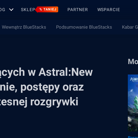
OG
SKLEP
PARTNER
WSPARCIE
% TANIEJ
Wewnątrz BlueStacks
Podsumowanie BlueStacks
Kabar 
Mo
ących w Astral:New
nie, postępy oraz
esnej rozgrywki
Pora