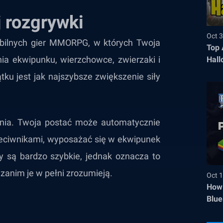
 rozgrywki
Oct 3
obilnych gier MMORPG, w których Twoja
Top 
nia ekwipunku, wierzchowce, zwierzaki i
Hall
u jest jak najszybsze zwiększenie siły
ania. Twoja postać może automatycznie
zeciwnikami, wyposażać się w ekwipunek
y są bardzo szybkie, jednak oznacza to
zanim je w pełni zrozumieją.
Oct 1
How 
Blue