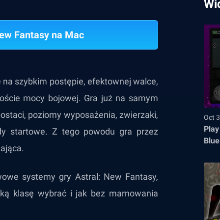
Wi
New Fantasy na Mac
na szybkim postępie, efektownej walce,
oście mocy bojowej. Gra już na samym
postaci, poziomy wyposażenia, zwierzaki,
Oct 3
Play
dy startowe. Z tego powodu gra przez
Blue
ająca.
wowe systemy gry Astral: New Fantasy,
aką klasę wybrać i jak bez marnowania