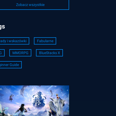
Zobacz wszystkie
gs
ady i wskazówki
Fabularne
G
MMORPG
BlueStacks X
inner Guide