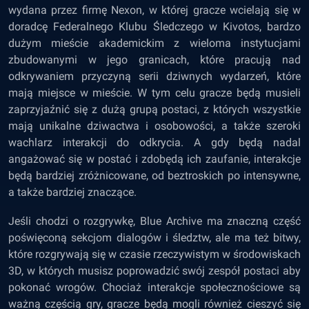
wydana przez firmę Nexon, w której gracze wcielają się w
doradcę Federalnego Klubu Śledczego w Kivotos, bardzo
dużym mieście akademickim z wieloma instytucjami
zbudowanymi w jego granicach, które pracują nad
odkrywaniem przyczyną serii dziwnych wydarzeń, które
mają miejsce w mieście. W tym celu gracze będą musieli
zaprzyjaźnić się z dużą grupą postaci, z których wszystkie
mają unikalne dziwactwa i osobowości, a także szeroki
wachlarz interakcji do odkrycia. A gdy będą nadal
angażować się w postać i zdobędą ich zaufanie, interakcje
będą bardziej zróżnicowane, od beztroskich po intensywne,
a także bardziej znaczące.
Jeśli chodzi o rozgrywkę, Blue Archive ma znaczną część
poświęconą sekcjom dialogów i śledztw, ale ma też bitwy,
które rozgrywają się w czasie rzeczywistym w środowiskach
3D, w których musisz poprowadzić swój zespół postaci aby
pokonać wrogów. Chociaż interakcje społecznościowe są
ważną częścią gry, gracze będą mogli również cieszyć się