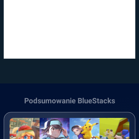
Podsumowanie BlueStacks