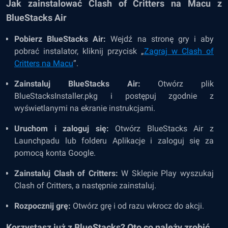
Jak zainstalować Clash of Critters na Macu z
BlueStacks Air
Pobierz BlueStacks Air:
Wejdź na stronę gry i aby
pobrać instalator, kliknij przycisk „
Zagraj w Clash of
Critters na Macu
”.
Zainstaluj BlueStacks Air:
Otwórz plik
BlueStacksInstaller.pkg i postępuj zgodnie z
wyświetlanymi na ekranie instrukcjami.
Uruchom i zaloguj się:
Otwórz BlueStacks Air z
Launchpadu lub folderu Aplikacje i zaloguj się za
pomocą konta Google.
Zainstaluj Clash of Critters:
W Sklepie Play wyszukaj
Clash of Critters, a następnie zainstaluj.
Rozpocznij grę:
Otwórz grę i od razu wkrocz do akcji.
Korzystasz już z BlueStacks? Oto co należy zrobić