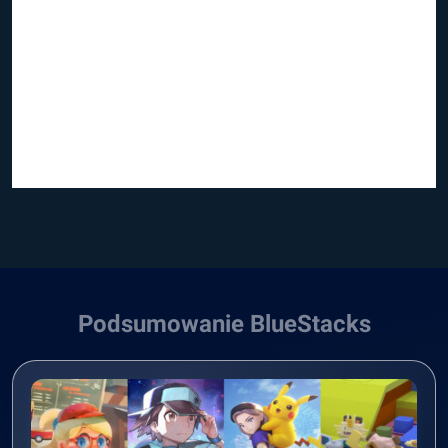
Podsumowanie BlueStacks