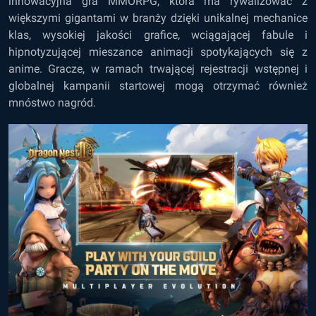
innowacyjna gra MMORPG, która ma rywalizować z
większymi gigantami w branży dzięki unikalnej mechanice
klas, wysokiej jakości grafice, wciągającej fabule i
hipnotyzującej mieszance animacji spotykających się z
anime. Gracze, w ramach trwającej rejestracji wstępnej i
globalnej kampanii startowej mogą otrzymać również
mnóstwo nagród.