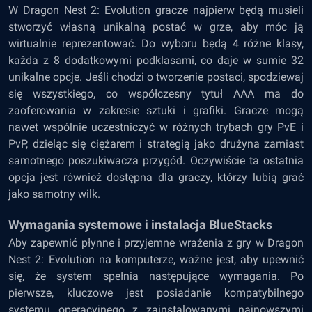
W Dragon Nest 2: Evolution gracze najpierw będą musieli
stworzyć własną unikalną postać w grze, aby móc ją
wirtualnie reprezentować. Do wyboru będą 4 różne klasy,
każda z 8 dodatkowymi podklasami, co daje w sumie 32
unikalne opcje. Jeśli chodzi o tworzenie postaci, spodziewaj
się wszystkiego, co współczesny tytuł AAA ma do
zaoferowania w zakresie sztuki i grafiki. Gracze mogą
nawet wspólnie uczestniczyć w różnych trybach gry PvE i
PvP, dzieląc się ciężarem i strategią jako drużyna zamiast
samotnego poszukiwacza przygód. Oczywiście ta ostatnia
opcja jest również dostępna dla graczy, którzy lubią grać
jako samotny wilk.
Wymagania systemowe i instalacja BlueStacks
Aby zapewnić płynne i przyjemne wrażenia z gry w Dragon
Nest 2: Evolution na komputerze, ważne jest, aby upewnić
się, że system spełnia następujące wymagania. Po
pierwsze, kluczowe jest posiadanie kompatybilnego
systemu operacyjnego z zainstalowanymi najnowszymi