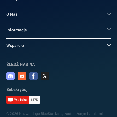
O Nas
Informacje
Wsparcie
ŚLEDŹ NAS NA
Subskrybuj
YouTube
147K
© 2026 Nazwa i logo BlueStacks są zastrzeżonymi znakami