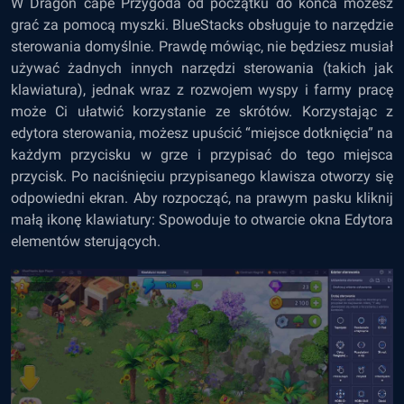
W Dragon cape Przygoda od początku do końca możesz
grać za pomocą myszki. BlueStacks obsługuje to narzędzie
sterowania domyślnie. Prawdę mówiąc, nie będziesz musiał
używać żadnych innych narzędzi sterowania (takich jak
klawiatura), jednak wraz z rozwojem wyspy i farmy pracę
może Ci ułatwić korzystanie ze skrótów. Korzystając z
edytora sterowania, możesz upuścić “miejsce dotknięcia” na
każdym przycisku w grze i przypisać do tego miejsca
przycisk. Po naciśnięciu przypisanego klawisza otworzy się
odpowiedni ekran. Aby rozpocząć, na prawym pasku kliknij
małą ikonę klawiatury: Spowoduje to otwarcie okna Edytora
elementów sterujących.