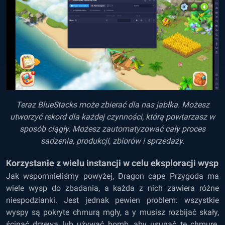
Teraz BlueStacks może zbierać dla nas jabłka. Możesz
utworzyć rekord dla każdej czynności, którą powtarzasz w
sposób ciągły. Możesz zautomatyzować cały proces
sadzenia, produkcji, zbiorów i sprzedaży.
Korzystanie z wielu instancji w celu eksploracji wysp
Jak wspomnieliśmy powyżej, Dragon cape Przygoda ma
wiele wysp do zbadania, a każda z nich zawiera różne
niespodzianki. Jest jednak pewien problem: wszystkie
wyspy są pokryte chmurą mgły, a y musisz rozbijać skały,
ścinać drzewa lub używać bomb, aby usunąć tę chmurę.