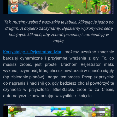
Tak, musimy zebrać wszystkie te jabłka, klikając je jedno po
drugim. A dopiero zaczynamy: Będziemy wykonywać serię
kolejnych kliknięć, aby zebrać pszenicę i zamienić ją w
mąkę.
Korzystając z
Rejestratora Mar
możesz uzyskać znacznie
bardziej dynamiczne i przyjemne wrażenia z gry. To, co
musisz zrobić, jest proste: Uruchom Rejestrator makr,
wykonaj czynność, którą chcesz powtarzać w sposób ciągły
(np. zbieranie plonów) i nagraj ten proces. Przypisz przycisk
do nagrania i naciśnij go, gdy będziesz chciał powtórzyć tę
czynność w przyszłości: BlueStacks zrobi to za Ciebie,
automatycznie powtarzając wszystkie kliknięcia.