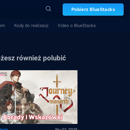
Pobierz BlueStacks
Gim
Kody do realizacji
Video o BlueStacks
żesz również polubić
dniki
Sty 02, 2025