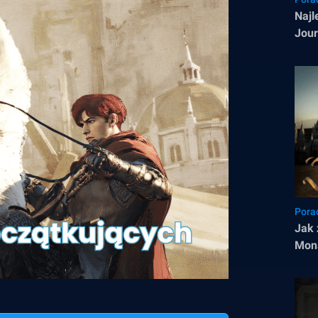
Najl
Jour
Pora
Jak 
Mona