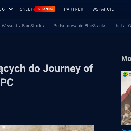
OG
SKLEP
PARTNER
WSPARCIE
% TANIEJ
Wewnątrz BlueStacks
Podsumowanie BlueStacks
Kabar 
Mo
ących do Journey of
 PC
Pora