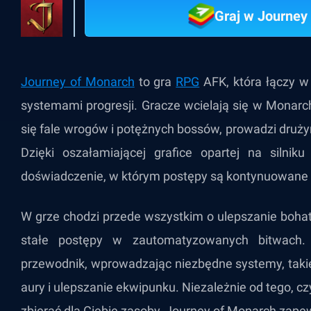
Graj w Journey
Journey of Monarch
to gra
RPG
AFK, która łączy w
systemami progresji. Gracze wcielają się w Monarc
się fale wrogów i potężnych bossów, prowadzi druży
Dzięki oszałamiającej grafice opartej na silnik
doświadczenie, w którym postępy są kontynuowane na
W grze chodzi przede wszystkim o ulepszanie boha
stałe postępy w zautomatyzowanych bitwach.
przewodnik, wprowadzając niezbędne systemy, takie
aury i ulepszanie ekwipunku. Niezależnie od tego, c
zbierać dla Ciebie zasoby, Journey of Monarch zapew