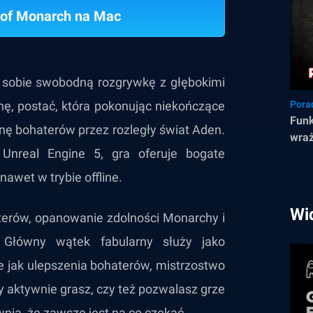
 of Monarch na Mac
 sobie swobodną rozgrywkę z głębokimi
hę, postać, która pokonując niekończące
Pora
Funk
nę bohaterów przez rozległy świat Aden.
wraż
u Unreal Engine 5, gra oferuje bogate
wet w trybie offline.
Wi
terów, opanowanie zdolności Monarchy i
 Główny wątek fabularny służy jako
 jak ulepszenia bohaterów, mistrzostwo
zy aktywnie grasz, czy też pozwalasz grze
nia, że zawsze jest na co czekać.