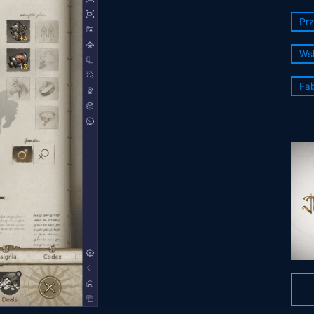
Prz
Wsk
Fab