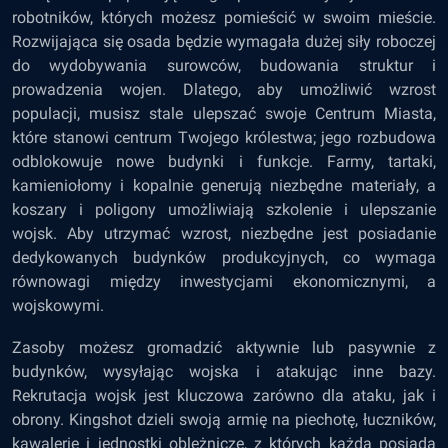
robotników, których możesz pomieścić w swoim mieście.
Rozwijająca się osada będzie wymagała dużej siły roboczej
do wydobywania surowców, budowania struktur i
prowadzenia wojen. Dlatego, aby umożliwić wzrost
populacji, musisz stale ulepszać swoje Centrum Miasta,
które stanowi centrum Twojego królestwa; jego rozbudowa
odblokowuje nowe budynki i funkcje. Farmy, tartaki,
kamieniołomy i kopalnie generują niezbędne materiały, a
koszary i poligony umożliwiają szkolenie i ulepszanie
wojsk. Aby utrzymać wzrost, niezbędne jest posiadanie
dedykowanych budynków produkcyjnych, co wymaga
równowagi między inwestycjami ekonomicznymi, a
wojskowymi.
Zasoby możesz gromadzić aktywnie lub pasywnie z
budynków, wysyłając wojska i atakując inne bazy.
Rekrutacja wojsk jest kluczowa zarówno dla ataku, jak i
obrony. Kingshot dzieli swoją armię na piechotę, łuczników,
kawalerię i jednostki oblężnicze, z których każda posiada