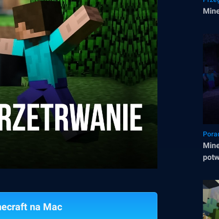
Mine
Pora
Mine
potw
necraft na Mac