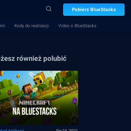
Pobierz BlueStacks
Gim
Kody do realizacji
Video o BlueStacks
żesz również polubić
ląd Aplikacji
Sie 24, 2021