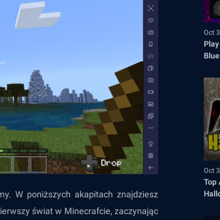
Oct 3
Play
Blue
Oct 3
Top 
Hall
my. W poniższych akapitach znajdziesz
ierwszy świat w Minecrafcie, zaczynając