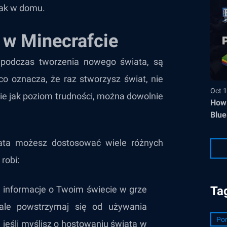
 jak w domu.
 w Minecrafcie
 podczas tworzenia nowego świata, są
co oznacza, że raz stworzysz świat, nie
Oct 1
kie jak poziom trudności, można dowolnie
How 
Blue
ata możesz dostosować wiele różnych
robi:
 informacje o Twoim świecie w grze
Ta
ale powstrzymaj się od używania
Por
jeśli myślisz o hostowaniu świata w