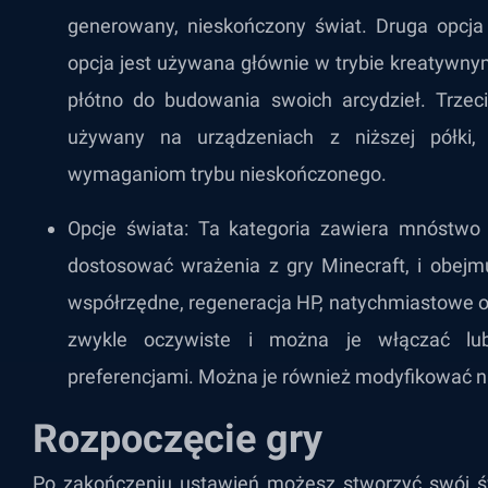
generowany, nieskończony świat. Druga opcja 
opcja jest używana głównie w trybie kreatywnym
płótno do budowania swoich arcydzieł. Trzec
używany na urządzeniach z niższej półki,
wymaganiom trybu nieskończonego.
Opcje świata: Ta kategoria zawiera mnóstwo 
dostosować wrażenia z gry Minecraft, i obejmuj
współrzędne, regeneracja HP, natychmiastowe od
zwykle oczywiste i można je włączać lu
preferencjami. Można je również modyfikować n
Rozpoczęcie gry
Po zakończeniu ustawień możesz stworzyć swój św