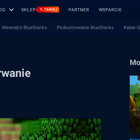
OG
SKLEP
PARTNER
WSPARCIE
% TANIEJ
Wewnątrz BlueStacks
Podsumowanie BlueStacks
Kabar 
Mo
trwanie
Przeg