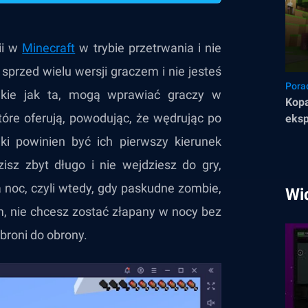
ii w
Minecraft
w trybie przetrwania i nie
przed wielu wersji graczem i nie jesteś
Pora
akie jak ta, mogą wprawiać graczy w
Kopa
tóre oferują, powodując, że wędrując po
eksp
jaki powinien być ich pierwszy kierunek
isz zbyt długo i nie wejdziesz do gry,
noc, czyli wtedy, gdy paskudne zombie,
Wi
nam, nie chcesz zostać złapany w nocy bez
 broni do obrony.