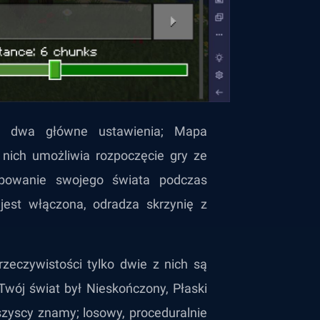
eją dwa główne ustawienia; Mapa
 nich umożliwia rozpoczęcie gry ze
powanie swojego świata podczas
 jest włączona, odradza skrzynię z
zeczywistości tylko dwie z nich są
wój świat był Nieskończony, Płaski
wszyscy znamy; losowy, proceduralnie