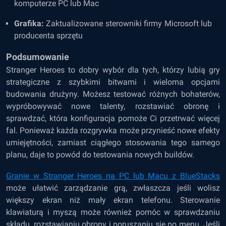
komputerze PC lub Mac
Grafika:
Zaktualizowane sterowniki firmy Microsoft lub
producenta sprzętu
Podsumowanie
Stranger Heroes to dobry wybór dla tych, którzy lubią gry
strategiczne z szybkimi bitwami i wieloma opcjami
budowania drużyny. Możesz testować różnych bohaterów,
wypróbowywać nowe talenty, rozstawiać obronę i
sprawdzać, która konfiguracja pomoże Ci przetrwać więcej
fal. Ponieważ każda rozgrywka może przynieść nowe efekty
umiejętności, zamiast ciągłego stosowania tego samego
planu, daje to powód do testowania nowych buildów.
Granie w Stranger Heroes na PC lub Macu z BlueStacks
może ułatwić zarządzanie grą, zwłaszcza jeśli wolisz
większy ekran niż mały ekran telefonu. Sterowanie
klawiaturą i myszą może również pomóc w sprawdzaniu
składu, rozstawianiu obrony i poruszaniu się po menu. Jeśli