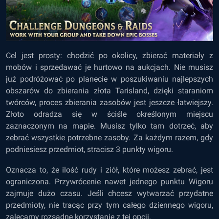
Cel jest prosty: chodzić po okolicy, zbierać materiały z
mobów i sprzedawać je hurtowo na aukcjach. Nie musisz
już podróżować po planecie w poszukiwaniu najlepszych
obszarów do zbierania złota Tarisland, dzięki staraniom
twórców, proces zbierania zasobów jest jeszcze łatwiejszy.
Złoto odradza się w ściśle określonym miejscu
zaznaczonym na mapie. Musisz tylko tam dotrzeć, aby
zebrać wszystkie potrzebne zasoby. Za każdym razem, gdy
podniesiesz przedmiot, stracisz 3 punkty wigoru.
Oznacza to, że ilość rudy i ziół, które możesz zebrać, jest
ograniczona. Przywrócenie nawet jednego punktu Wigoru
zajmuje dużo czasu. Jeśli chcesz wytwarzać przydatne
przedmioty, nie tracąc przy tym całego dziennego wigoru,
zalecamy rozsądne korzystanie z tej opcji.