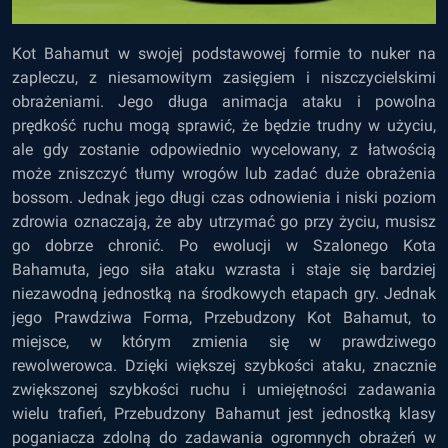
Kot Bahamut w swojej podstawowej formie to nuker na
zapleczu, z niesamowitym zasięgiem i niszczycielskimi
obrażeniami. Jego długa animacja ataku i powolna
prędkość ruchu mogą sprawić, że będzie trudny w użyciu,
ale gdy zostanie odpowiednio wycelowany, z łatwością
może zniszczyć tłumy wrogów lub zadać duże obrażenia
bossom. Jednak jego długi czas odnowienia i niski poziom
zdrowia oznaczają, że aby utrzymać go przy życiu, musisz
go dobrze chronić. Po ewolucji w Szalonego Kota
Bahamuta, jego siła ataku wzrasta i staje się bardziej
niezawodną jednostką na środkowych etapach gry. Jednak
jego Prawdziwa Forma, Przebudzony Kot Bahamut, to
miejsce, w którym zmienia się w prawdziwego
rewolwerowca. Dzięki większej szybkości ataku, znacznie
zwiększonej szybkości ruchu i umiejętności zadawania
wielu trafień, Przebudzony Bahamut jest jednostką klasy
poganiacza zdolną do zadawania ogromnych obrażeń w