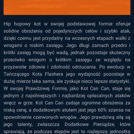
Hip hopowy kot w swojej podstawowej formie oferuje
solidne obrażenia od pojedynczych celów i szybki atak,
dzięki czemu jest przydatny na wczesnych etapach walki z
wrogami o niskim zasięgu. Jego długi zamach przedni i
krótki zasięg mogą być wadą, jednak pozostaje skuteczny
przeciwko wrogom o krótkim zasięgu ze względu na
przyzwoite zdrowie i zdolność odrzucania. Po ewolucji w
Tańczącego Kota Flashera jego wydajność pozostaje w
dużej mierze taka sama, ale zyskuje nieco lepsze statystyki.
W swojej Prawdziwej Formie, jako Kot Can Can, staje się
jednym z najsilniejszych i najbardziej opłacalnych ataków
wręcz w grze. Kot Can Can zadaje ogromne obrażenia za
niską cenę, a dodatkowym atutem jest jego 60% szansa na
spowolnienie czerwonych wrogów. Jego prawdziwą siłą są
jego talenty, zwłaszcza Dodatkowe Pieniądze, które
sprawiają, że podczas etapów jest to najlepsza jednostka