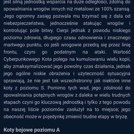
jest silną jednostką wsparcia na duże odległości, zdolną do
spowalniania wrogów innych niż metalowi ze 100% szansą.
Jego ogromny zasięg pozwala mu trzymać się z dala od
niebezpieczeństwa, jednocześnie atakując wrogów i
kontrolując pole bitwy. Cierpi jednak z powodu niskiego
poziomu zdrowia, długiego czasu odnowienia i znacznego
martwego punktu, co jeśli wrogowie przedrą się przez linię
frontu, czyni go podatnym na ataki. Wartość
Cyberpunkowego Kota polega na kumulowaniu wielu kopii,
aby zmaksymalizować jego powolny czas działania, jednak
jego ogólne niskie obrażenia i użyteczność sytuacyjna
sprawiają, że nie jest tak wszechstronny jak niektóre inne
koty z poziomu S. Pomimo tych wad, jego zdolność do
spowalniania potężnych wrogów z daleka w wielu trudnych
etapach czyni go kluczową jednostką i tylko z tego powodu
na naszej liście poziomów zasłużył na to miejsce; jego
obecność może w pojedynkę zmienić trudne etapy w bryzę.
Koty bojowe poziomu A