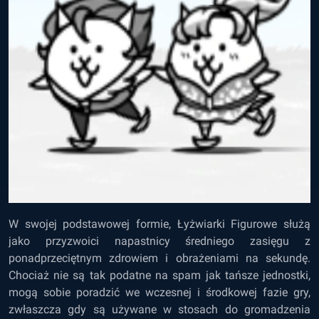
W swojej podstawowej formie, Łyżwiarki Figurowe służą
jako przyzwoici napastnicy średniego zasięgu z
ponadprzeciętnym zdrowiem i obrażeniami na sekundę.
Chociaż nie są tak podatne na spam jak tańsze jednostki,
mogą sobie poradzić we wczesnej i środkowej fazie gry,
zwłaszcza gdy są używane w stosach do gromadzenia