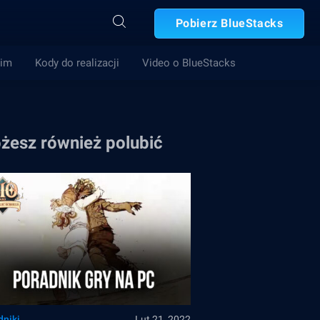
Pobierz BlueStacks
Gim
Kody do realizacji
Video o BlueStacks
żesz również polubić
dniki
Lut 21, 2022