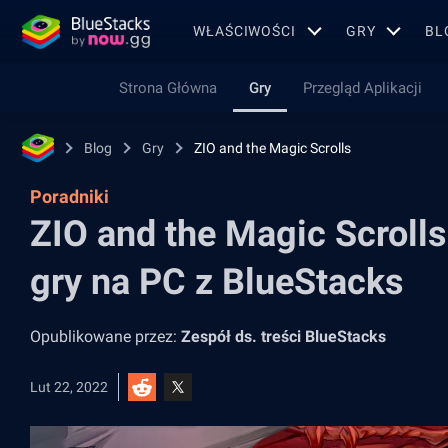
WŁAŚCIWOŚCI
GRY
BL
Strona Główna
Gry
Przegląd Aplikacji
Blog
Gry
ZIO and the Magic Scrolls
Poradniki
ZIO and the Magic Scrolls
gry na PC z BlueStacks
Opublikowane przez:
Zespół ds. treści BlueStacks
Lut 22, 2022