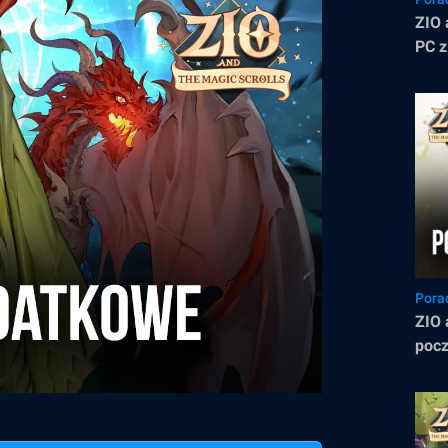
ZIO 
PC z
Pora
ZIO 
pocz