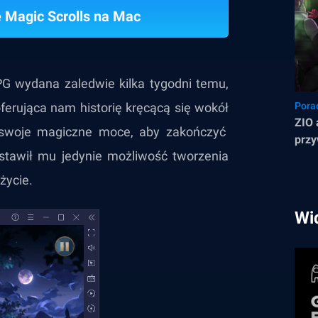
e Magic Scrolls na Mac
PG wydana zaledwie kilka tygodni temu,
erująca nam historię kręcącą się wokół
Pora
ZIO 
e swoje magiczne moce, aby zakończyć
przy
zostawił mu jedynie możliwość tworzenia
życie.
Wi