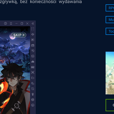
rozgrywką, bez konieczności wydawania
RP
Mul
Too