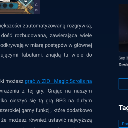
większości zautomatyzowaną rozgrywką,
i dość rozbudowana, zawierająca wiele
li odkrywają w miarę postępów w głównej
nującymi fabułami, znajdą tu wiele do
Sep 
Desk
wki możesz
grać w ZIO i Magic Scrolls na
wrażenia z tej gry. Grając na naszym
tylko cieszyć się tą grą RPG na dużym
Ta
szerokiej gamy funkcji, które dodatkowo
, że możesz również ustawić najwyższą
Por