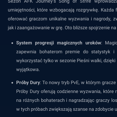
Sezon AFK Journey’s Song of Strife wprowadz
umiejętności, które wzbogacają rozgrywkę. Każda f
oferować graczom unikalne wyzwania i nagrody, zw
jak i zaangażowanie w grę. Oto bliższe spojrzenie n
System progresji magicznych uroków
: Magi
zapewnia bohaterom premie do statystyk i 
wykorzystać tylko w sezonie Pieśni walki, dzięk
wyjątkowa.
Próby Dury
: To nowy tryb PvE, w którym grac
Próby Dury oferują codzienne wyzwania, które ró
na różnych bohaterach i nagradzając graczy l
w tych próbach zwiększają szanse na zdobycie u