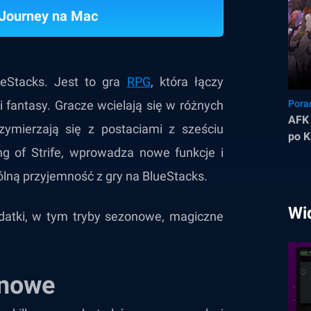
 Journey na Mac
eStacks. Jest to gra
RPG
, która łączy
i fantasy. Gracze wcielają się w różnych
Pora
AFK 
zymierzają się z postaciami z sześciu
po K
ng of Strife, wprowadza nowe funkcje i
gólną przyjemność z gry na BlueStacks.
Wi
datki, w tym tryby sezonowe, magiczne
onowe