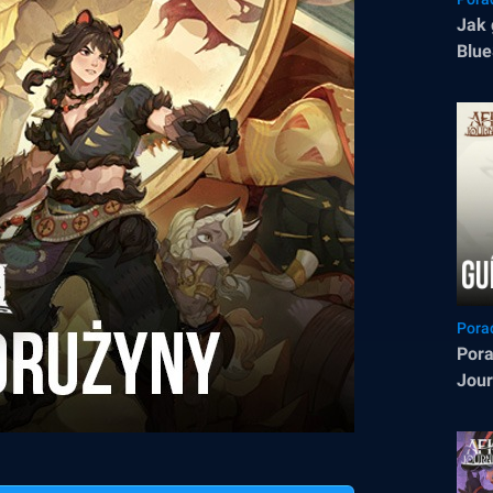
Jak 
Blue
Pora
Pora
Jour
pasy