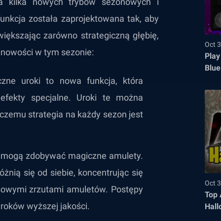
a kilka nowych trybów sezonowych i
unkcja została zaprojektowana tak, aby
iększając zarówno strategiczną głębię,
Oct 3
a nowości w tym sezonie:
Play
Blue
czne uroki to nowa funkcja, która
efekty specjalne. Uroki te można
i czemu strategia na każdy sezon jest
ze mogą zdobywać magiczne amulety.
żnią się od siebie, koncentrując się
Oct 3
osowymi zrzutami amuletów. Postępy
Top 
roków wyższej jakości.
Hall