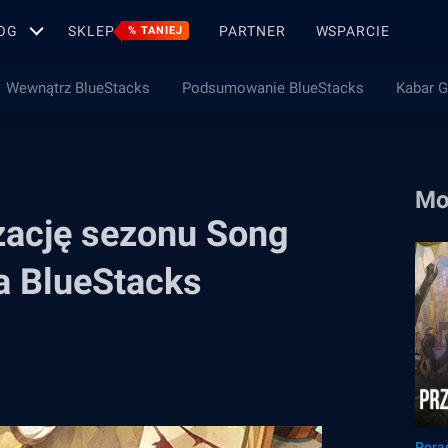
OG
SKLEP
PARTNER
WSPARCIE
% TANIEJ
Wewnątrz BlueStacks
Podsumowanie BlueStacks
Kabar 
Mo
zację sezonu Song
na BlueStacks
Pora