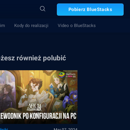
Pobierz BlueStacks
Gim
Kody do realizacji
Video o BlueStacks
żesz również polubić
dniki
Mar 07, 2024