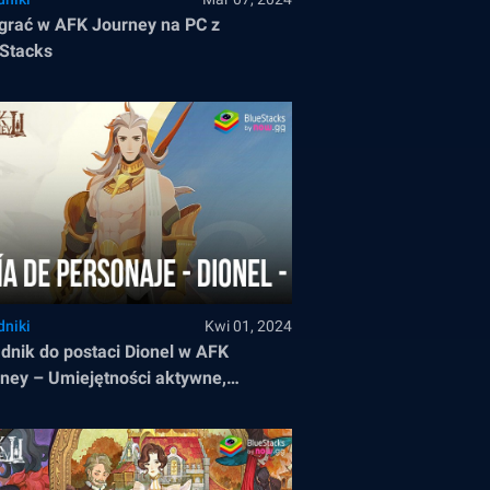
grać w AFK Journey na PC z
Stacks
dniki
Kwi 01, 2024
dnik do postaci Dionel w AFK
ney – Umiejętności aktywne,
wne i EX