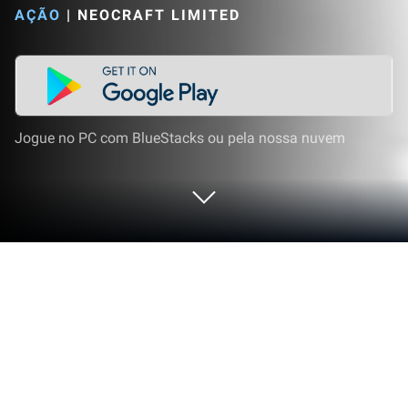
AÇÃO
|
NEOCRAFT LIMITED
Jogue no PC com BlueStacks ou pela nossa nuvem
Jogue Dynasty Warriors: Overlords no
PC ou Mac
Traga o seu melhor nível de jogo para Dynasty
Warriors: Overlords, a sensação dos jogos de Ação