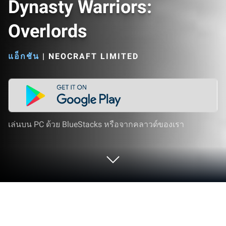
Dynasty Warriors:
Overlords
แอ็กชัน
|
NEOCRAFT LIMITED
เล่นบน PC ด้วย BlueStacks หรือจากคลาวด์ของเรา
เล่น Dynasty Warriors: Overlords บน