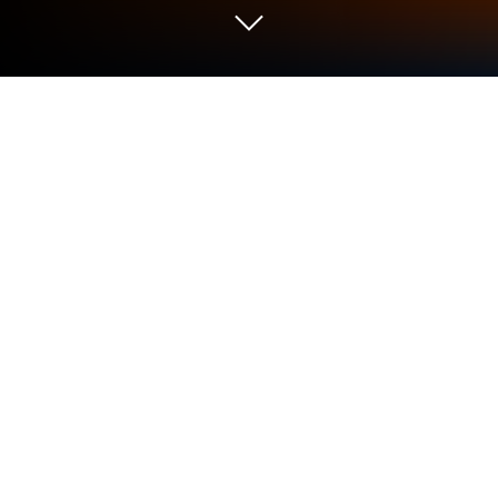
Jogue Barbarous: Family Secrets no
PC ou Mac
Barbarous: Family Secrets é um jogo de aventura
desenvolvido pela GameHouse Original Stories. O
BlueStacks App Player é a melhor plataforma para
jogar este jogo Android no seu PC ou Mac e com ele
ter uma experiência Android imersiva.
Barbarous: Family Secrets mergulha os jogadores
em uma emocionante narrativa repleta de
aventuras, mistérios e desafios épicos.