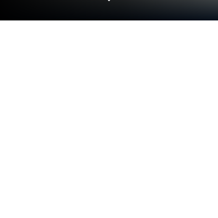
Jogue Tool Evolution: Evolução no PC
ou Mac
Traga o seu melhor nível de jogo para Tool Evolution:
Evolução, a sensação dos jogos de Aventura
desenvolvido por Homa. Dê ao seu jogo o boost com
controles de jogo precisos, gráficos e altos FPS e
recursos de primeira linha no seu PC ou Mac com o
BlueStacks.
Sobre o Jogo
Tool Evolution: Evolução, desenvolvido pela Homa, é
uma aventura que leva você por uma viagem