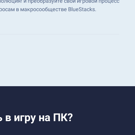
Эволюция! и преобразуйте свой игровой процесс
росам в макросообществе BlueStacks.
ь в игру на ПК?