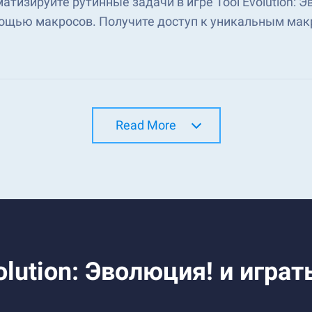
атизируйте рутинные задачи в игре Tool Evolution: 
ощью макросов. Получите доступ к уникальным мак
Read More
olution: Эволюция! и играт