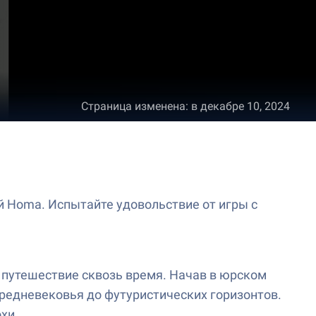
Страница изменена
:
в декабре 10, 2024
ой Homa. Испытайте удовольствие от игры с
 путешествие сквозь время. Начав в юрском
редневековья до футуристических горизонтов.
хи.