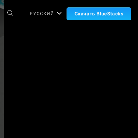
А
Скачать BlueStacks
РУССКИЙ