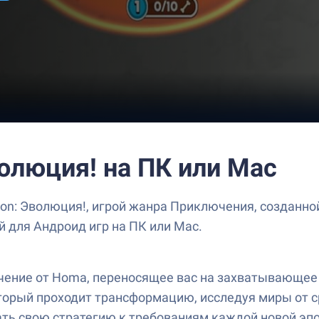
Эволюция! на ПК или Mac
tion: Эволюция!, игрой жанра Приключения, созданн
й для Андроид игр на ПК или Mac.
лючение от Homa, переносящее вас на захватывающее
торый проходит трансформацию, исследуя миры от с
ть свою стратегию к требованиям каждой новой эпо