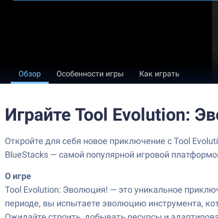
Обзор
Особенности игры
Как играть
Играйте Tool Evolution: 
Откройте для себя новое приключение с Tool Evolu
BlueStacks — самой популярной игровой платформо
О игре
Tool Evolution: Эволюция! — это уникальное прик
периоде, вы испытаете эволюцию инструмента, ко
Ожидайте строить, добывать ресурсы и адаптирова