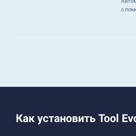
Автом
с пом
Как установить Tool Ev