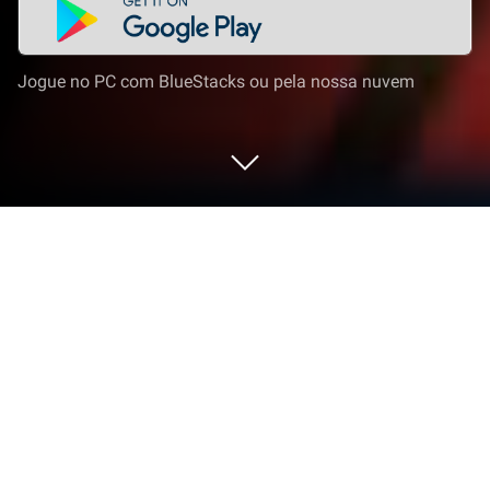
Jogue no PC com BlueStacks ou pela nossa nuvem
Jogue BangBang Zombies: Shelter
Wars no PC ou Mac
BangBang Zombies: Shelter Wars dá vida ao gênero
Casual e apresenta desafios emocionantes para os
jogadores. Desenvolvido por ZBJoy Games, este
jogo Android é melhor experimentado no