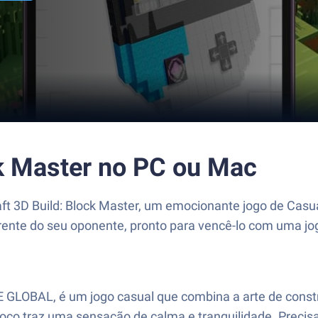
ck Master no PC ou Mac
raft 3D Build: Block Master, um emocionante jogo de Ca
rente do seu oponente, pronto para vencê-lo com uma jo
E GLOBAL, é um jogo casual que combina a arte de constr
co traz uma sensação de calma e tranquilidade. Precisa 