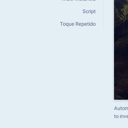
Script
Toque Repetido
Autom
to in