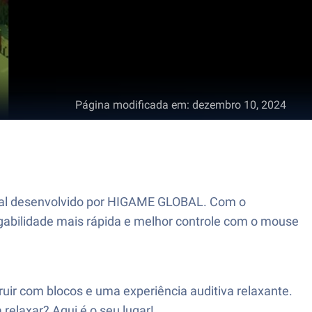
Página modificada em
:
dezembro 10, 2024
sual desenvolvido por HIGAME GLOBAL. Com o
gabilidade mais rápida e melhor controle com o mouse
uir com blocos e uma experiência auditiva relaxante.
relaxar? Aqui é o seu lugar!