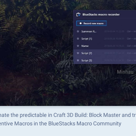
ate the predictable in Craft 3D Build: Block Master and
ventive Macros in the BlueStacks Macro Community