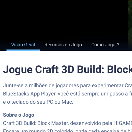
Visão Geral
Recursos do Jogo
Como Jogar?
Jogue Craft 3D Build: Blo
Junte-se a milhões de jogadores para experimentar C
BlueStacks App Player, você está sempre um passo à f
e o teclado do seu PC ou Mac.
Sobre o Jogo
Craft 3D Build: Block Master, desenvolvido pela HIGAM
Encare um mundo 3D colorido, onde cada encaixe de blo