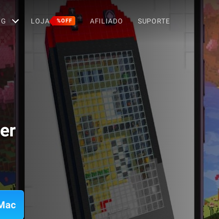
OG
LOJA
AFILIADO
SUPORTE
%OFF
er
 Mac