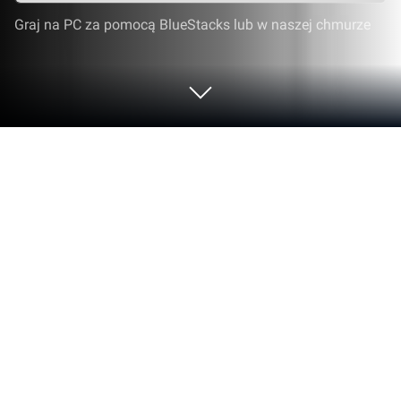
Graj na PC za pomocą BlueStacks lub w naszej chmurze
Graj w Craft 3D Build: Block Master na
PC lub Mac
Daj z siebie wszystko w Craft 3D Build: Block Master,
sensacyjnej grze z gatunku Rekreacyjne
opracowanej przez HIGAME GLOBAL. Ulepsz swoją
rozgrywkę dzięki precyzyjnemu sterowaniu,
wysokiej liczbie FPS-ów i najwyższej jakości
funkcjom, grając na PC lub Mac za pomocą