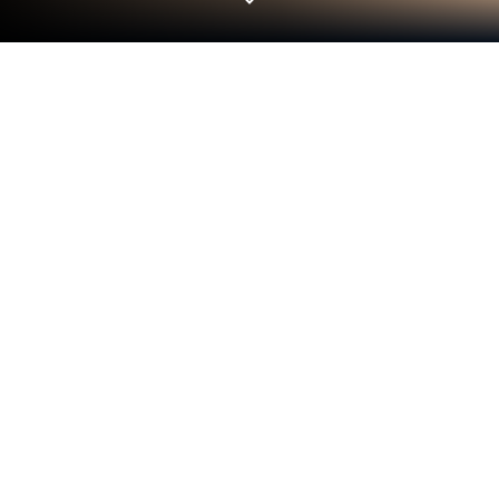
Jogue Salão de Beleza Hello Kitty no
PC ou Mac
Salão de Beleza Hello Kitty é um jogo casual
desenvolvido pela Budge Studios. O BlueStacks App
Player é a melhor plataforma para jogar este jogo
Android no seu PC ou Mac e com ele ter uma
experiência Android imersiva.
Jogue Salão de Beleza Hello Kitty no PC e aproveite
este jogo casual de beleza na tela grande e linda do
seu PC! Você ama unhas bonitas e coloridas? Você
gosta de desenhar unhas e fazer manicures