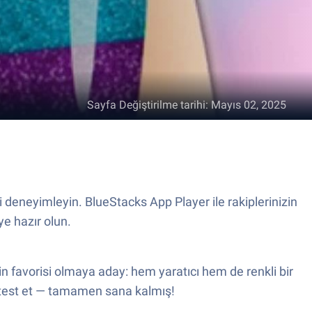
Sayfa Değiştirilme tarihi
:
Mayıs 02, 2025
i deneyimleyin. BlueStacks App Player ile rakiplerinizin
ye hazır olun.
in favorisi olmaya aday: hem yaratıcı hem de renkli bir
i test et — tamamen sana kalmış!