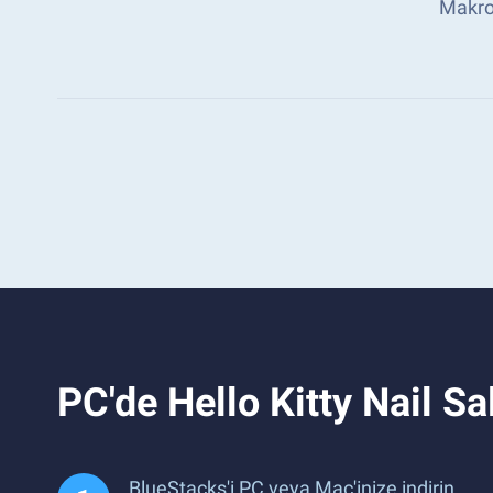
Makro 
PC'de Hello Kitty Nail S
BlueStacks'i PC veya Mac'inize indirin