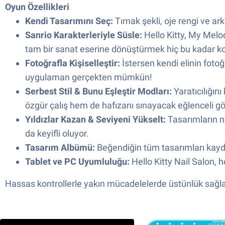
Oyun Özellikleri
Kendi Tasarımını Seç:
Tırnak şekli, oje rengi ve ar
Sanrio Karakterleriyle Süsle:
Hello Kitty, My Melody
tam bir sanat eserine dönüştürmek hiç bu kadar k
Fotoğrafla Kişiselleştir:
İstersen kendi elinin fotoğ
uygulaman gerçekten mümkün!
Serbest Stil & Bunu Eşleştir Modları:
Yaratıcılığın
özgür çalış hem de hafızanı sınayacak eğlenceli gör
Yıldızlar Kazan & Seviyeni Yükselt:
Tasarımların n
da keyifli oluyor.
Tasarım Albümü:
Beğendiğin tüm tasarımları kayded
Tablet ve PC Uyumluluğu:
Hello Kitty Nail Salon,
Hassas kontrollerle yakın mücadelelerde üstünlük sağlay