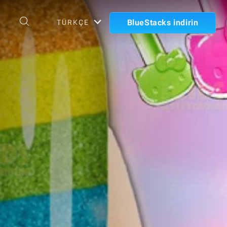
BlueStacks indirin
TÜRKÇE