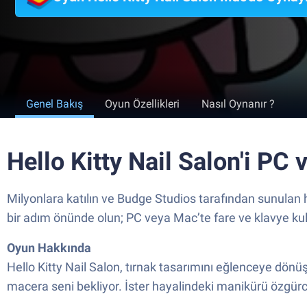
Genel Bakış
Oyun Özellikleri
Nasıl Oynanır ?
Hello Kitty Nail Salon'i PC
Milyonlara katılın ve Budge Studios tarafından sunulan he
bir adım önünde olun; PC veya Mac’te fare ve klavye kull
Oyun Hakkında
Hello Kitty Nail Salon, tırnak tasarımını eğlenceye dönü
macera seni bekliyor. İster hayalindeki manikürü özgürc