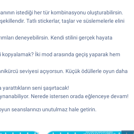
canının istediği her tür kombinasyonu oluşturabilirsin.
illendir. Tatlı stickerlar, taşlar ve süslemelerle elini
ımları deneyebilirsin. Kendi stilini gerçek hayata
r mi kopyalamak? İki mod arasında geçiş yaparak hem
manikürcü seviyesi açıyorsun. Küçük ödüllerle oyun daha
yarattıkların seni şaşırtacak!
 oynanabiliyor. Nerede istersen orada eğlenceye devam!
oyun seanslarınızı unutulmaz hale getirin.