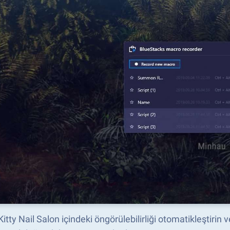
Kitty Nail Salon içindeki öngörülebilirliği otomatikleştiri