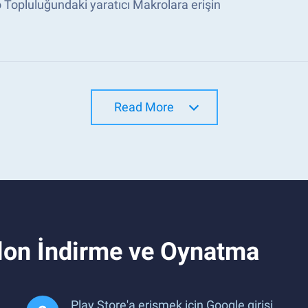
Topluluğundaki yaratıcı Makrolara erişin
Read More
alon İndirme ve Oynatma
Play Store'a erişmek için Google girişi