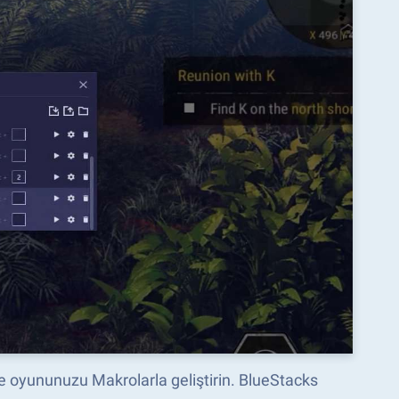
n ve oyununuzu Makrolarla geliştirin. BlueStacks