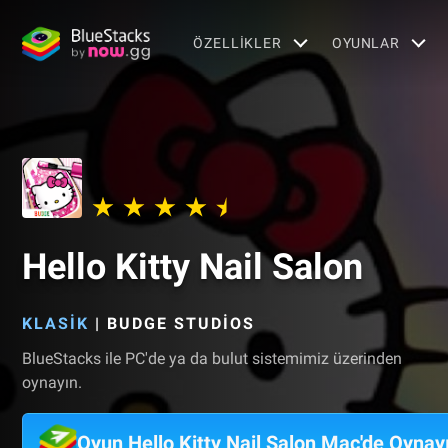
ÖZELLIKLER
OYUNLAR
Hello Kitty Nail Salon
KLASIK
|
BUDGE STUDIOS
BlueStacks ile PC'de ya da bulut sistemimiz üzerinden
oynayın.
Oyun Hello Kitty Nail Salon Mac'de Oynay