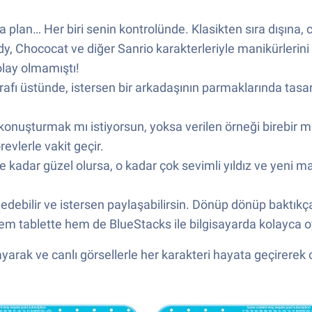
ka plan… Her biri senin kontrolünde. Klasikten sıra dışına, 
, Chococat ve diğer Sanrio karakterleriyle manikürlerini şek
olay olmamıştı!
rafı üstünde, istersen bir arkadaşının parmaklarında tasar
ı konuşturmak mı istiyorsun, yoksa verilen örneği birebi
evlerle vakit geçir.
e kadar güzel olursa, o kadar çok sevimli yıldız ve yeni 
ebilir ve istersen paylaşabilirsin. Dönüp dönüp baktıkça 
 hem tablette hem de BlueStacks ile bilgisayarda kolayca
arak ve canlı görsellerle her karakteri hayata geçirerek 