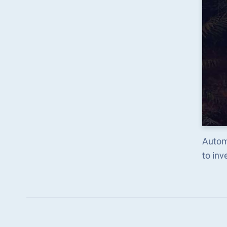
Autom
to in