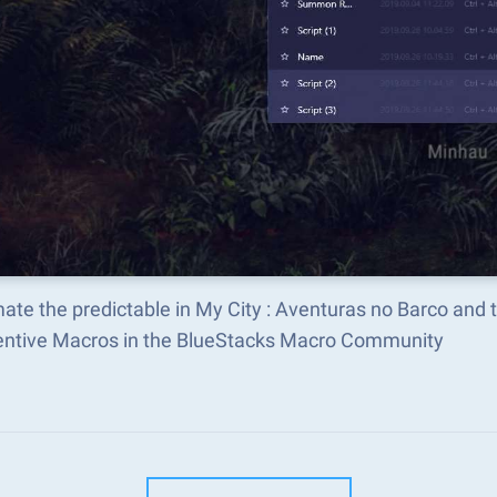
ate the predictable in My City : Aventuras no Barco and
ventive Macros in the BlueStacks Macro Community