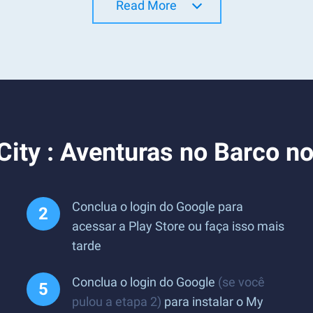
Read More
City : Aventuras no Barco n
Conclua o login do Google para
acessar a Play Store ou faça isso mais
tarde
Conclua o login do Google
(se você
pulou a etapa 2)
para instalar o My