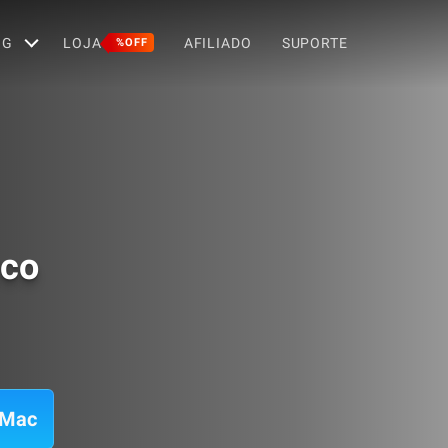
OG
LOJA
AFILIADO
SUPORTE
%OFF
rco
 Mac