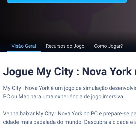
Visão Geral
Recursos do Jogo
Como Jogar?
Jogue My City : Nova York
My City : Nova York é um jogo de simulação desenvolvi
PC ou Mac para uma experiência de jogo imersiva.
Venha baixar My City : Nova York no PC e prepare-se 
cidade mais badalada do mundo! Descubra a cidade e a