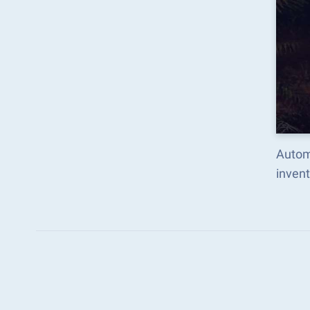
Autom
inven