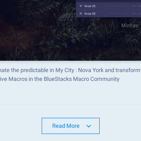
ate the predictable in My City : Nova York and transfor
tive Macros in the BlueStacks Macro Community
Read More