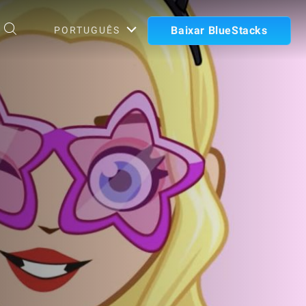
Baixar BlueStacks
PORTUGUÊS