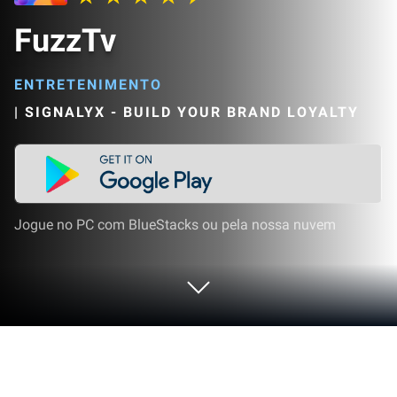
FuzzTv
ENTRETENIMENTO
|
SIGNALYX - BUILD YOUR BRAND LOYALTY
Jogue no PC com BlueStacks ou pela nossa nuvem
Execute FuzzTv no PC ou Mac