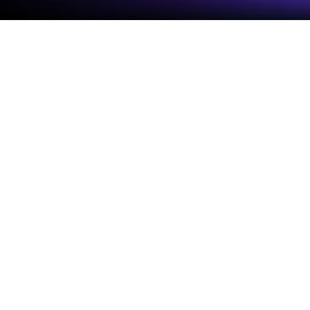
Execute Kpop Piano Star - Music
Game no PC ou Mac
melhore sua experiência. Experimente Kpop Piano
Star – Music Game, o fantástico aplicativo de
Música e áudio de Sonata Studio, no conforto do seu
note, PC ou Mac, apenas no BlueStacks.
Sobre o App
Se você adora K-pop e não consegue ficar parado
quando escuta aquele hit do BTS ou do Blackpink, o
Kpop Piano Star – Music Game foi feito pra você.
Aqui, ritmo e diversão se encontram em um jogo