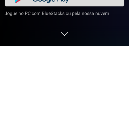
Jogue no PC com BlueStacks ou pela nossa nuvem
Execute Rádio FM no PC ou Mac
Rádio FM é um app de música e áudio desenvolvido
pela RadioFM. BlueStacks app player é a melhor
plataforma para rodar este app Android no seu PC
ou Mac para uma experiência imersiva.
Venha baixar Rádio FM no PC. O Radio FM (Radio for