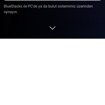
BlueStacks ile PC'de ya da bulut sistemimiz üzerinden
oynayın.
Radyo FM'i PC veya Mac'te çalıştır.
BlueStacks ile PC, Mac veya dizüstü bilgisayarınızı
RadioFM tarafından geliştirilen eğlenceli bir Müzik ve
Ses uygulaması olan Radyo FM için mükemmel bir
yuva haline getirin.
Uygulama Hakkında
Radyo FM, dünya genelindeki canlı radyo