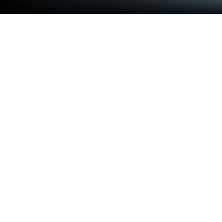
Jogue Jogo de Fuga do Manicômio no
PC ou Mac
Junte-se a milhões de jogadores para experimentar
Jogo de Fuga do Manicômio, um emocionante jogo
de Quebra-cabeça desenvolvido por Peaksel
Games. Com o BlueStacks App Player, você está
sempre um passo à frente do seu oponente, pronto
para vencê-lo com uma jogabilidade mais rápida e
melhor controle com o mouse e o teclado do seu PC
ou Mac.
Sobre o Jogo
Sabe aquele frio na barriga de não lembrar nem o