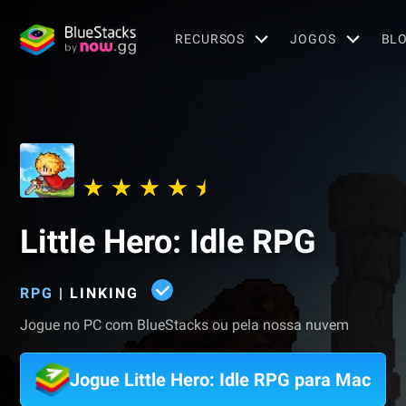
RECURSOS
JOGOS
BL
Little Hero: Idle RPG
RPG
|
LINKING
Jogue no PC com BlueStacks ou pela nossa nuvem
Jogue Little Hero: Idle RPG para Mac