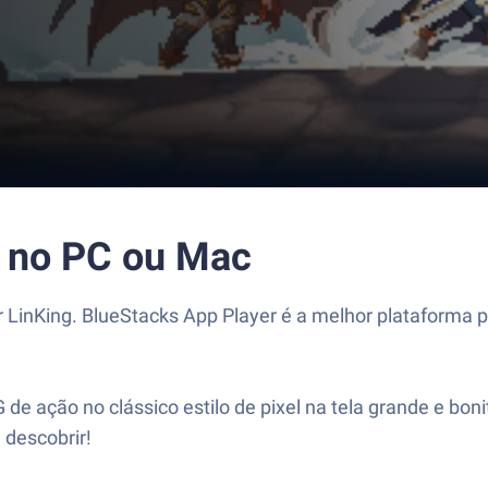
G no PC ou Mac
r LinKing. BlueStacks App Player é a melhor plataforma 
G de ação no clássico estilo de pixel na tela grande e bo
 descobrir!