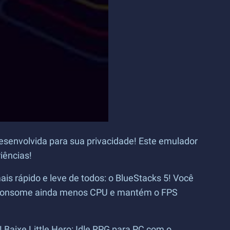
esenvolvida para sua privacidade! Este emulador
iências!
is rápido e leve de todos: o BlueStacks 5! Você
 5 consome ainda menos CPU e mantém o FPS
 Baixe Little Hero: Idle RPG para PC com o