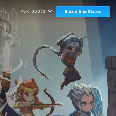
Baixar BlueStacks
PORTUGUÊS