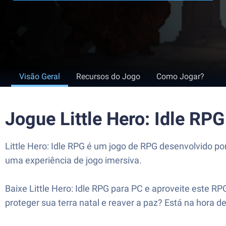
Visão Geral
Recursos do Jogo
Como Jogar?
Jogue Little Hero: Idle RP
Little Hero: Idle RPG é um jogo de RPG desenvolvido po
uma experiência de jogo imersiva.
Baixe Little Hero: Idle RPG para PC e aproveite este RP
proteger sua terra natal e reaver a paz? Está na hora de