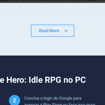
Read More
le Hero: Idle RPG no PC
Conclua o login do Google para
acessar a Play Store ou faça isso mais