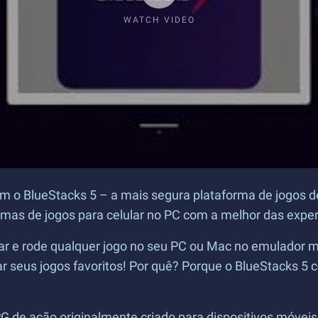
WATCH VIDEO
om o BlueStacks 5 – a mais segura plataforma de jogos d
rmas de jogos para celular no PC com a melhor das exper
lar e rode qualquer jogo no seu PC ou Mac no emulador ma
ar seus jogos favoritos! Por quê? Porque o BlueStacks
 de ação originalmente criado para dispositivos móveis!