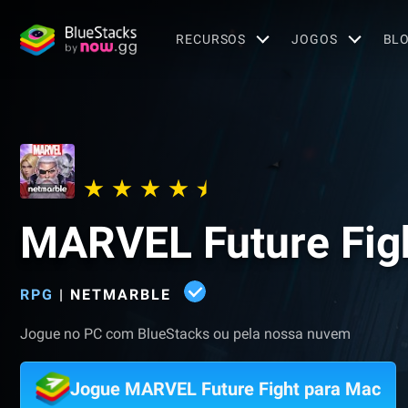
RECURSOS
JOGOS
BL
MARVEL Future Fig
RPG
|
NETMARBLE
Jogue no PC com BlueStacks ou pela nossa nuvem
Jogue MARVEL Future Fight para Mac