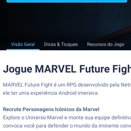
Visão Geral
Dicas & Truques
Recursos do Jogo
Jogue MARVEL Future Figh
MARVEL Future Fight é um RPG desenvolvido pela Netma
ele ter uma experiência Android imersiva.
Recrute Personagens Icônicos da Marvel
Explore o Universo Marvel e monte sua equipe definiti
convoca você para defender o mundo da iminente conv