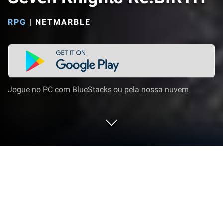
RPG
|
NETMARBLE
Jogue no PC com BlueStacks ou pela nossa nuvem
Jogue Seven Knights Re:BIRTH no PC
ou Mac
Seven Knights Re:BIRTH é um jogo de RPG