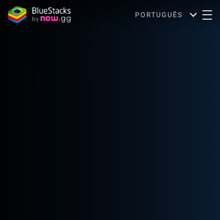
PORTUGUÊS