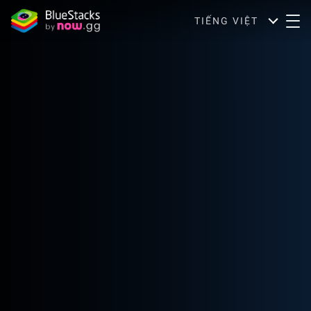
TIẾNG VIỆT