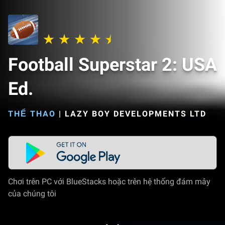
Football Superstar 2: USA
Ed.
THỂ THAO
|
LAZY BOY DEVELOPMENTS LTD
Chơi trên PC với BlueStacks hoặc trên hệ thống đám mây
của chúng tôi