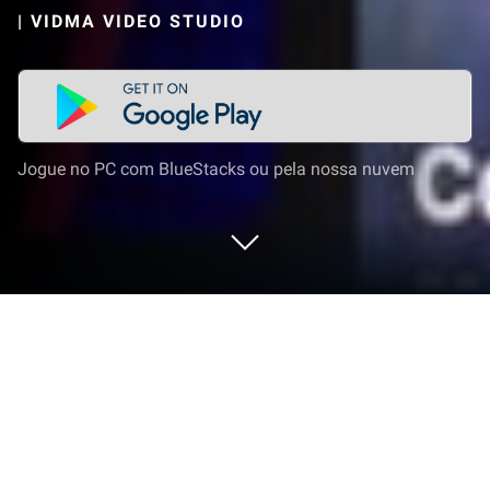
|
VIDMA VIDEO STUDIO
Jogue no PC com BlueStacks ou pela nossa nuvem
Execute Editor de Video IA - Vidma no
PC ou Mac
Deixe o BlueStacks transformar seu PC, Mac ou