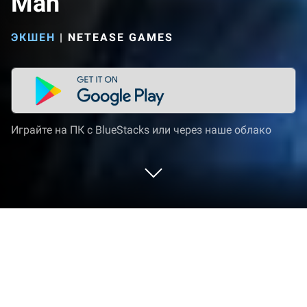
Man
ЭКШЕН
|
NETEASE GAMES
Играйте на ПК с BlueStacks или через наше облако
Играйте Blood Strike x One-Punch
Man на ПК или Mac