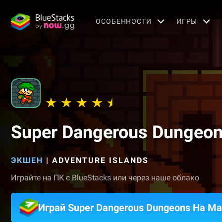
OСОБЕННОСТИ
ИГРЫ
Super Dangerous Dungeo
ЭКШЕН
|
ADVENTURE ISLANDS
Играйте на ПК с BlueStacks или через наше облако
Играй Super Dangerous Dungeons На Ma