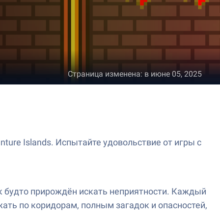
Страница изменена
:
в июне 05, 2025
ture Islands. Испытайте удовольствие от игры с
ак будто прирождён искать неприятности. Каждый
жать по коридорам, полным загадок и опасностей,