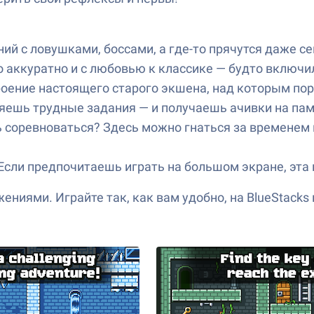
ий с ловушками, боссами, а где-то прячутся даже с
 аккуратно и с любовью к классике — будто включи
оение настоящего старого экшена, над которым пор
ешь трудные задания — и получаешь ачивки на памя
соревноваться? Здесь можно гнаться за временем и
Если предпочитаешь играть на большом экране, эта 
иями. Играйте так, как вам удобно, на BlueStacks 