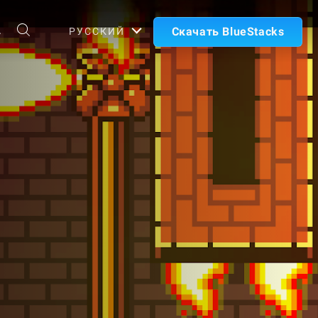
А
Скачать BlueStacks
РУССКИЙ