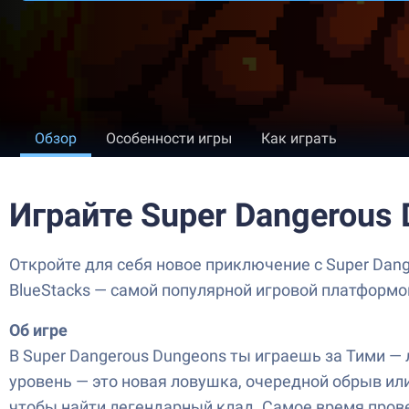
Обзор
Особенности игры
Как играть
Играйте Super Dangerous
Откройте для себя новое приключение с Super Dang
BlueStacks — самой популярной игровой платформо
Об игре
В Super Dangerous Dungeons ты играешь за Тими 
уровень — это новая ловушка, очередной обрыв ил
чтобы найти легендарный клад. Самое время пров