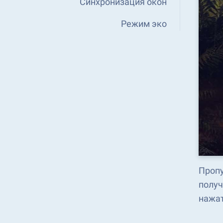
Синхронизация окон
Режим эко
Пропу
получ
нажа