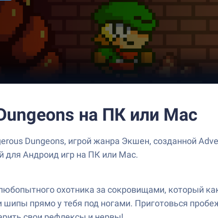
 Dungeons на ПК или Mac
erous Dungeons, игрой жанра Экшен, созданной Adven
й для Андроид игр на ПК или Mac.
— любопытного охотника за сокровищами, который к
и шипы прямо у тебя под ногами. Приготовься пробе
ерить свои рефлексы и нервы!