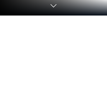
Играйте Xenowerk на ПК или Mac
Иногда научные эксперименты проходят не
совсем так, как рассчитывают учёные. В
Xenowerk вы столкнётесь с последствиями
такого эксперимента. Более того, ваша задача
— “прибрать” за учёными и устранить угрозу в
виде опасных мутантов! Представляя из себя
динамичный шутер с видом сверху, Xenowerk на
PC и Mac позволит вам вдоволь настреляться по
ужасающим продуктам ошибочного
эксперимента, путешествуя по научной