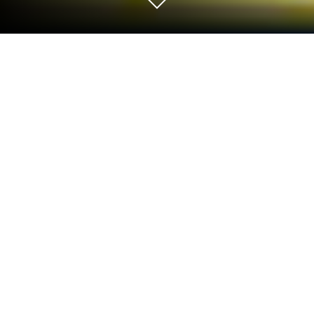
Играйте Простоквашино:
Супермаркет на ПК или Mac
Простоквашино: Супермаркет оживляет жанр
Приключения и предлагает геймерам
захватывающие испытания. В Андроид игру,
разработанную KB Pro, лучше всего играть на
BlueStacks — №1 приложении для пользователей
ПК и Mac.
О игре
Если ваши дети обожают героев из
Простоквашино и любят всякие приключения —