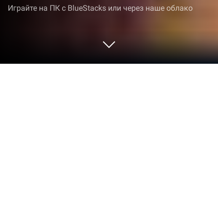
Играйте на ПК с BlueStacks или через наше облако
Играйте Lifting Hero: Больше Силы
на ПК или Mac
«
Lifting Hero: Больше Силы» — игра категории
«Аркады», разработанная студией Vira Games
Inc. BlueStacks — лучшая платформа (эмулятор)
для игр Android на ПК или Mac. Получите
незабываемый игровой опыт вместе с нами.