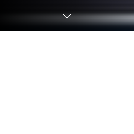
Играйте Azahar Emulator на ПК или
Mac
Продемонстрируйте свои способности в Azahar
Emulator, игре-сенсации жанра Аркады от Azahar
Emulator Developers. С BlueStacks ваша игра
получит столь необходимый драйв, благодаря
точному управлению, графике с высоким FPS и
первоклассным функциям на ПК или Mac.
Об игре